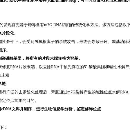
m3C RNA甲基化测序服务(AlkAniline-Seq)，可同时对m7G和m3
ne-Seq的发现首先源于诱导含有m7G RNA切割的传统化学方法。该方法包括
NA片段化
。
在碱性条件下，会受到氢氧根离子的亲核攻击，最终会导致开环、碱基消除和
测序。
酶去除磷酸基团，将所有的片段末端转换为羟基。
修复RNA片段末端，以去除RNA中预先存在的5’-磷酸集团和碱性水解产生
OH末端
A链
段进行广泛的去磷酸化处理后，苯胺通过m7G裂解产生的碱性位点水解RNA
特定位点富集的目的。
建cDNA文库并测序，进行生物信息学分析，鉴定修饰位点
下：