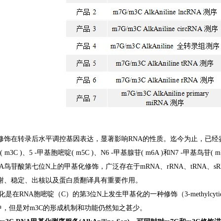
修饰在转录后水平调控基因表达，显著影响RNA的性质。迄今为止，已经鉴定了
 m3C )、5 -甲基胞嘧啶( m5C )、N6 -甲基腺苷( m6A )和N7 -甲基鸟苷( 
A鸟苷酸第七位N上的甲基化修饰，广泛存在于mRNA、rRNA、tRNA、sRNA、微
代谢、稳定、出核以及蛋白质翻译具有重要作用。
基化是在RNA胞嘧啶（C）的第3位N上发生甲基化的一种修饰（3-methylcyt
NA中，但是对m3C的形成机制和功能仍然知之甚少。