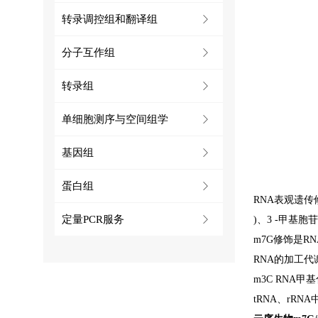
转录调控组和翻译组
ꁕ
分子互作组
ꁕ
转录组
ꁕ
单细胞测序与空间组学
ꁕ
基因组
ꁕ
蛋白组
ꁕ
RNA表观遗传
定量PCR服务
ꁕ
)、3 -甲基胞苷(
m7G修饰是RN
RNA的加工
m3C RNA甲
tRNA、rR