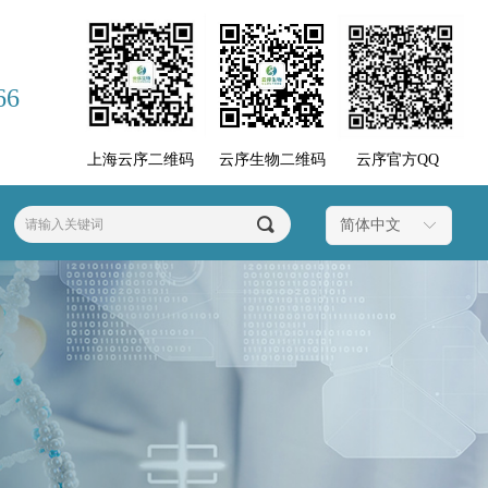
66
上海云序二维码
云序生物二维码
云序官方QQ
끠
简体中文
ꀅ