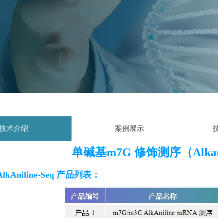
技术介绍
案例展示
单碱基m7G 修饰测序（Alkani
AlkAniline-Seq 产品列表：