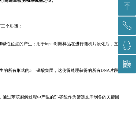
C修饰进行高通量检测和单碱基定位。
ꁸ
ꂅ
回到顶部
以下三个步骤：
ꁗ
021-64878766
碱性位点的产生；用于input对照样品在进行随机片段化后，直接
ꀥ
1367228340
的所有形式的3 ' -磷酸集团，这使得处理获得的所有DNA片段都
微信公众号二维码
，通过苯胺裂解过程中产生的5’-磷酸作为筛选文库制备的关键因