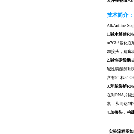
云序生物m7G/
技术简介：
AlkAnili
1.碱水解使R
m7G甲基化
加接头，建库
2.碱性磷酸
碱性磷酸酶用来
含有5’-和3’-
3.苯胺裂解RN
在对RNA片
素，从而达到
4.
加接头，构
实验流程图如