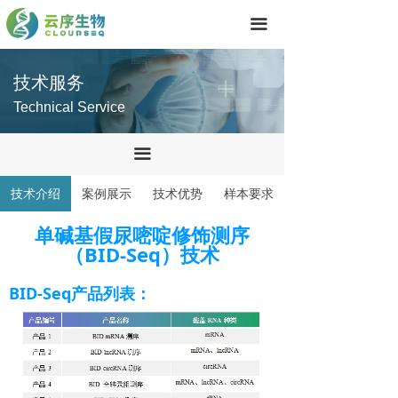
首页
끀
技术服务
技术服务
产品中心
Technical Service
关于我们
끀
联系我们
技术介绍
案例展示
技术优势
样本要求
单碱基假尿嘧啶修饰测序
（BID-Seq）技术
BID-Seq产品列表：