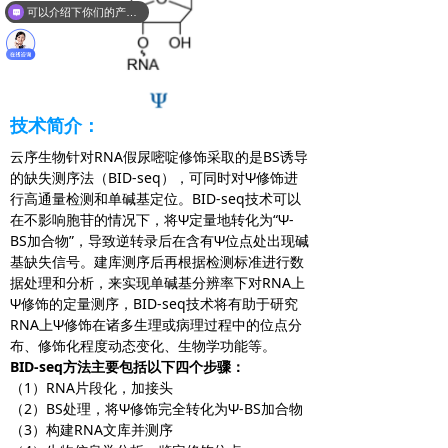
可以介绍下你们的产品么？
技术简介：
云序生物针对RNA假尿嘧啶修饰采取的是BS诱导
的缺失测序法（BID-seq），可同时对Ψ修饰进
行高通量检测和单碱基定位。BID-seq技术可以
在不影响胞苷的情况下，将Ψ定量地转化为“Ψ-
BS加合物”，导致逆转录后在含有Ψ位点处出现碱
基缺失信号。建库测序后再根据检测标准进行数
据处理和分析，来实现单碱基分辨率下对RNA上
Ψ修饰的定量测序，BID-seq技术将有助于研究
RNA上Ψ修饰在诸多生理或病理过程中的位点分
布、修饰化程度动态变化、生物学功能等。
BID-seq
方法
主要
包括以下
四
个步骤：
（1）RNA片段化，加接头
（2）BS处理，将Ψ修饰完全转化为Ψ-BS加合物
（3）构建RNA文库并测序