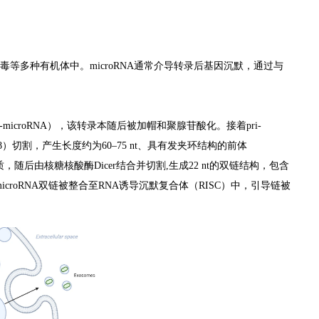
、病毒等多种有机体中。microRNA通常介导转录后基因沉默，通过与
ri-microRNA），该转录本随后被加帽和聚腺苷酸化。接着pri-
GCR8）切割，产生长度约为60–75 nt、具有发夹环结构的前体
核进入细胞质，随后由核糖核酸酶Dicer结合并切割,生成22 nt的双链结构，包含
客链）。microRNA双链被整合至RNA诱导沉默复合体（RISC）中，引导链被