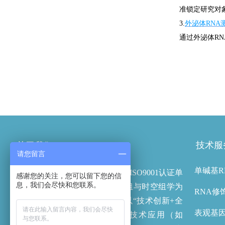
准锁定研究对
3.
外泌体RNA
通过外泌体RN
技术服
关于我们
请您留言
单碱基R
云序生物是国家高新技术企业及ISO9001认证单
感谢您的关注，您可以留下您的信
息，我们会尽快和您联系。
位，以RNA修饰组、表观遗传组与时空组学为
RNA修
特色，依托高通量测序平台，以“技术创新+全
表观基
链条服务”为核心，通过专利技术应用（如