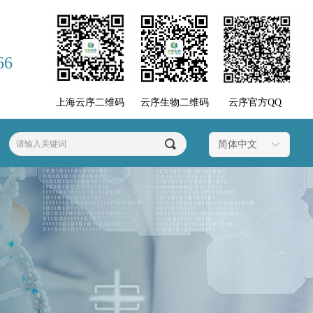
66
上海云序二维码
云序生物二维码
云序官方QQ
끠
简体中文
ꀅ