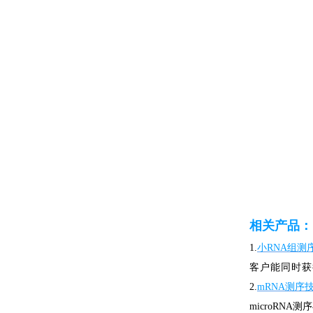
相关产品：
1.
小RNA组测序（
客户能同时获得
2.
mRNA测序
microRN