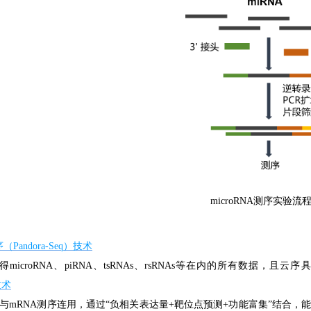
microRNA测序实验流
Pandora-Seq）技术
microRNA、piRNA、tsRNAs、rsRNAs等在内的所有数据，
技术
A测序与mRNA测序连用，通过“负相关表达量+靶位点预测+功能富集”结