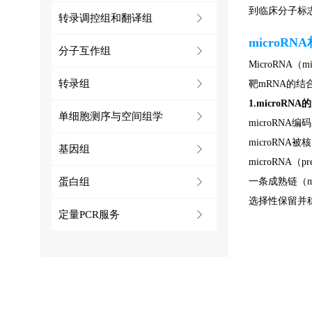
到临床分子标
转录调控组和翻译组
ꁕ
microRN
分子互作组
ꁕ
MicroRN
转录组
ꁕ
靶mRNA的
1.microRNA
单细胞测序与空间组学
ꁕ
microRNA
microRNA
基因组
ꁕ
microRNA（
蛋白组
一条成熟链（ma
ꁕ
选择性保留并稳
定量PCR服务
ꁕ