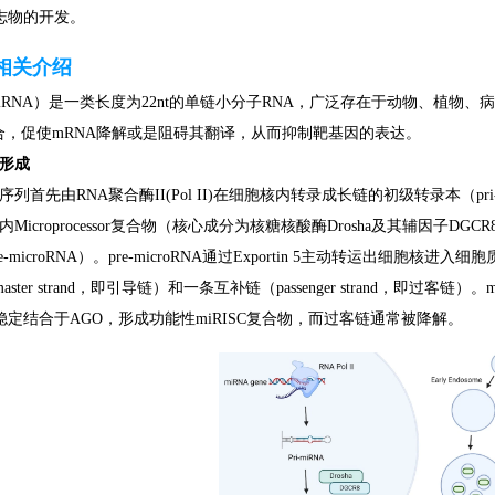
志物的开发。
A相关介绍
A（miRNA）是一类长度为22nt的单链小分子RNA，广泛存在于动物、植物
结合，促使mRNA降解或是阻碍其翻译，从而抑制靶基因的表达。
的形成
编码序列首先由RNA聚合酶II(Pol II)在细胞核内转录成长链的初级转录本（p
被核内Microprocessor复合物（核心成分为核糖核酸酶Drosha及其辅因子D
pre-microRNA）。pre-microRNA通过Exportin 5主动转运出细胞
ster strand，即引导链）和一条互补链（passenger strand，即过
定结合于AGO，形成功能性miRISC复合物，而过客链通常被降解。