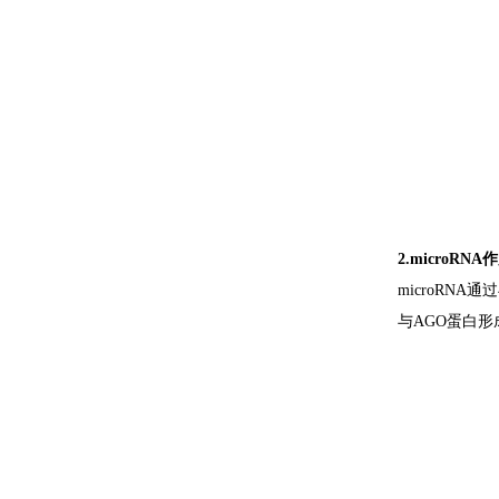
2.microRN
microRNA
与AGO蛋白形