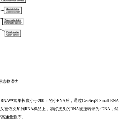
子标志物潜力
中富集长度小于200 nt的小RNA后，通过GenSeq® Small RNA
d 5’接头被依次加到RNA样品上，加好接头的RNA被逆转录为cDNA，然
上进行高通量测序。