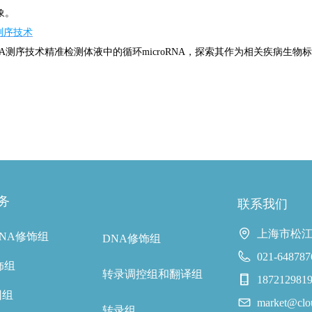
象。
测序技术
A测序技术精准检测体液中的循环microRNA，探索其作为相关疾病生物
务
联系我们
上海市松江
NA修饰组
DNA修饰组
021-648787
饰组
转录调控组和翻译组
1872129
因组
market@clo
转录组