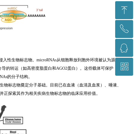
ꁸ
ꂅ
回到顶部
ꁗ
021-64878766
非侵入性生物标志物。microRNAs从细胞释放到胞外环境被认为源于
ꀥ
1367228340
及蛋白质介导的转运（如高密度脂蛋白和AGO2蛋白）。这些载体可保护
RNAs的分子结构。
微信公众号二维码
破性生物标志物奠定分子基础。目前已在血液（血清及血浆）、唾液、
A，并正探索其作为相关疾病生物标志物的临床应用价值。