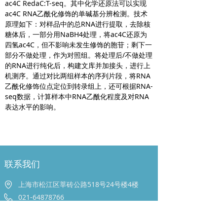
ac4C RedaC:T-seq。其中化学还原法可以实现
ac4C RNA乙酰化修饰的单碱基分辨检测。技术
原理如下：对样品中的总RNA进行提取，去除核
糖体后，一部分用NaBH4处理，将ac4C还原为
四氢ac4C，但不影响未发生修饰的胞苷；剩下一
部分不做处理，作为对照组。将处理后/不做处理
的RNA进行纯化后，构建文库并加接头，进行上
机测序。通过对比两组样本的序列片段，将RNA
乙酰化修饰位点定位到转录组上，还可根据RNA-
seq数据，计算样本中RNA乙酰化程度及对RNA
表达水平的影响。
联系我们
上海市松江区莘砖公路518号24号楼4楼
021-64878766
18721298195（微信同号）