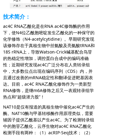
技术简介：
ac4C RNA乙酰化是在RNA ac4C修饰酶的作用
下，使N4位乙酰胞嘧啶发生乙酰化的一种保守的
化学修饰（N4-acetylcytidine）。早期研究发现
该修饰存在于真核生物中丝氨酸及亮氨酸tRNA和
18S rRNA上，导致Watson-Crick碱基配合鸟苷
的热稳定性增加，调控蛋白合成中的编码准确
性；近期研究发现ac4C广泛分布在人类转录组
中，大多数位点出现在编码序列（CDS）内，并
且通过改善的mRNA稳定性和翻译促进靶基因表
达。目前，ac4C RNA乙酰化修饰作为一类新型
RNA修饰，是继m6A修饰之后又一表观转录组学
热点和“超级潜力股”！
NAT10是仅有报道的真核生物中催化ac4C产生的
酶。NAT10酶与甲基转移酶作用原理类似，需要
辅因子提供乙酰基以产生ac4C。为了检测转录组
中的胞苷乙酰化，云序生物对ac4C RNA乙酰化
检测手段有两种：（1）acRIP-Seq技术；（2）