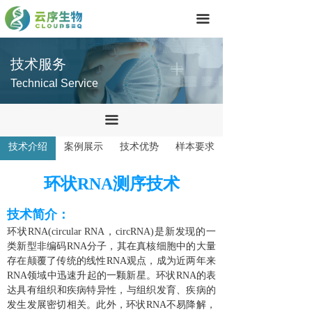
首页
끀
技术服务
技术服务
产品中心
Technical Service
关于我们
끀
联系我们
技术介绍
案例展示
技术优势
样本要求
环状RNA测序技术
技术简介：
环状RNA(circular RNA，circRNA)是新发现的一
类新型非编码RNA分子，其在真核细胞中的大量
存在颠覆了传统的线性RNA观点，成为近两年来
RNA领域中迅速升起的一颗新星。环状RNA的表
达具有组织和疾病特异性，与组织发育、疾病的
发生发展密切相关。此外，环状RNA不易降解，