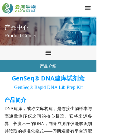
首页
끀
技术服务
产品中心
产品中心
Product Center
关于我们
끀
联系我们
产品介绍
GenSeq® DNA建库试剂盒
GenSeq® Rapid DNA Lib Prep Kit
产品简介
DNA建库，或称文库构建，是连接生物样本与
高通量测序仪之间的核心桥梁。它将来源各
异、长度不一的DNA，制备成测序仪能够识别
并读取的标准化格式——即两端带有平台适配