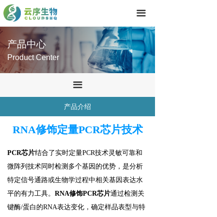
首页
끀
技术服务
产品中心
产品中心
Product Center
关于我们
끀
联系我们
产品介绍
RNA修饰定量PCR芯片技术
PCR芯片
结合了实时定量PCR技术灵敏可靠和
微阵列技术同时检测多个基因的优势，是分析
特定信号通路或生物学过程中相关基因表达水
平的有力工具。
RNA修饰PCR芯片
通过检测关
键酶/蛋白的RNA表达变化，确定样品表型与特