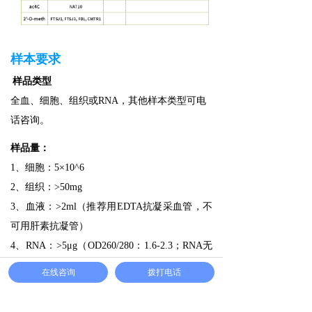
样本要求
样品类型
全血、细胞、组织或RNA，其他样本类型可电
话咨询。
样品量：
1、细胞：5×10^6
2、组织：>50mg
3、血液：>2ml（推荐用EDTA抗凝采血管，不
可用肝素抗凝管）
4、RNA：>5μg（OD260/280：1.6-2.3；RNA无
明显降解）
在线咨询
拨打电话
样品运输及保存